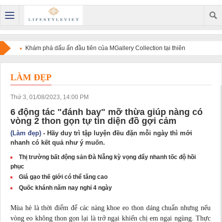
Khám phá dấu ấn đầu tiên của MGallery Collection tại thiên
đường nghỉ dưỡng Maldives với V Villas Maldives at Mirihi -
LÀM ĐẸP
MGallery Collection
Thứ 3, 01/08/2023, 14:00 PM
6 động tác "đánh bay" mỡ thừa giúp nàng có
vòng 2 thon gọn tự tin diện đồ gợi cảm
(Làm đẹp)
- Hãy duy trì tập luyện đều đặn mỗi ngày thì mới
nhanh có kết quả như ý muốn.
Thị trường bất động sản Đà Nẵng kỳ vọng đẩy nhanh tốc độ hồi
phục
Giá gạo thế giới có thể tăng cao
Quốc khánh năm nay nghỉ 4 ngày
Mùa hè là thời điểm để các nàng khoe eo thon dáng chuẩn nhưng nếu
vòng eo không thon gọn lại là trở ngại khiến chị em ngại ngùng. Thực