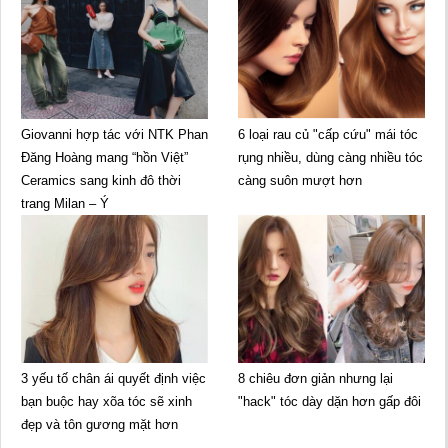
Giovanni hợp tác với NTK Phan
6 loại rau củ "cấp cứu" mái tóc
Đăng Hoàng mang “hồn Việt”
rụng nhiều, dùng càng nhiều tóc
Ceramics sang kinh đô thời
càng suôn mượt hơn
trang Milan – Ý
3 yếu tố chân ái quyết định việc
8 chiêu đơn giản nhưng lại
bạn buộc hay xõa tóc sẽ xinh
"hack" tóc dày dặn hơn gấp đôi
đẹp và tôn gương mặt hơn