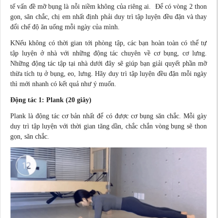
tế vấn đề mỡ bụng là nỗi niềm không của riêng ai. Để có vòng 2 thon
gọn, săn chắc, chị em nhất định phải duy trì tập luyện đều đặn và thay
đổi chế độ ăn uống mỗi ngày của mình.
KNếu không có thời gian tới phòng tập, các bạn hoàn toàn có thể tự
tập luyện ở nhà với những động tác chuyên về cơ bụng, cơ lưng.
Những động tác tập tại nhà dưới đây sẽ giúp bạn giải quyết phần mỡ
thừa tích tụ ở bụng, eo, lưng. Hãy duy trì tập luyện đều đặn mỗi ngày
thì mới nhanh có kết quả như ý muốn.
Động tác 1: Plank (20 giây)
Plank là động tác cơ bản nhất để có được cơ bụng săn chắc. Mỗi gày
duy trì tập luyện với thời gian tăng dần, chắc chắn vòng bụng sẽ thon
gọn, săn chắc.