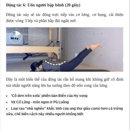
Động tác 6: Uốn người bập bênh (20 giây)
Động tác này sẽ tác động trực tiếp vào cơ lưng, cơ bụng, cải thiện
được vòng 3 lép và phần bắp đùi ngấn mỡ.
Đây là một biến thể của động tác rắn hổ mang khi không giữ cố định
mà nhấn người nâng lên hạ xuống theo độ uốn cong của lưng.
‘Cô đơn trên sofa' phiên bản Biển của Hy vọng
Vịt Cổ Lũng - món ngon ở Pù Luông
Loại rau "nhà nghèo" khắc tinh của ung thư giàu canxi hơn cả trứng
sữa, chế biến cách này nhiều người không biết