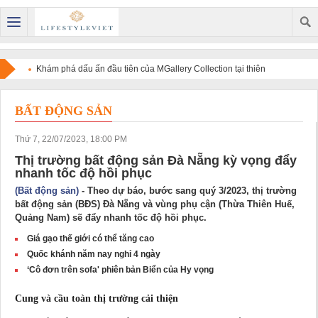
Khám phá dấu ấn đầu tiên của MGallery Collection tại thiên
đường nghỉ dưỡng Maldives với V Villas Maldives at Mirihi -
BẤT ĐỘNG SẢN
MGallery Collection
Thứ 7, 22/07/2023, 18:00 PM
Thị trường bất động sản Đà Nẵng kỳ vọng đẩy
nhanh tốc độ hồi phục
(Bất động sản)
- Theo dự báo, bước sang quý 3/2023, thị trường
bất động sản (BĐS) Đà Nẵng và vùng phụ cận (Thừa Thiên Huế,
Quảng Nam) sẽ đẩy nhanh tốc độ hồi phục.
Giá gạo thế giới có thể tăng cao
Quốc khánh năm nay nghỉ 4 ngày
‘Cô đơn trên sofa' phiên bản Biển của Hy vọng
Cung và cầu toàn thị trường cải thiện