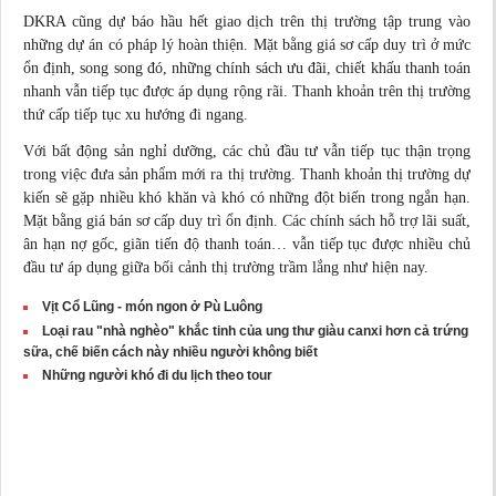
DKRA cũng dự báo hầu hết giao dịch trên thị trường tập trung vào
những dự án có pháp lý hoàn thiện. Mặt bằng giá sơ cấp duy trì ở mức
ổn định, song song đó, những chính sách ưu đãi, chiết khấu thanh toán
nhanh vẫn tiếp tục được áp dụng rộng rãi. Thanh khoản trên thị trường
thứ cấp tiếp tục xu hướng đi ngang.
Với bất động sản nghỉ dưỡng, các chủ đầu tư vẫn tiếp tục thận trọng
trong việc đưa sản phẩm mới ra thị trường. Thanh khoản thị trường dự
kiến sẽ gặp nhiều khó khăn và khó có những đột biến trong ngắn hạn.
Mặt bằng giá bán sơ cấp duy trì ổn định. Các chính sách hỗ trợ lãi suất,
ân hạn nợ gốc, giãn tiến độ thanh toán… vẫn tiếp tục được nhiều chủ
đầu tư áp dụng giữa bối cảnh thị trường trầm lắng như hiện nay.
Vịt Cổ Lũng - món ngon ở Pù Luông
Loại rau "nhà nghèo" khắc tinh của ung thư giàu canxi hơn cả trứng
sữa, chế biến cách này nhiều người không biết
Những người khó đi du lịch theo tour