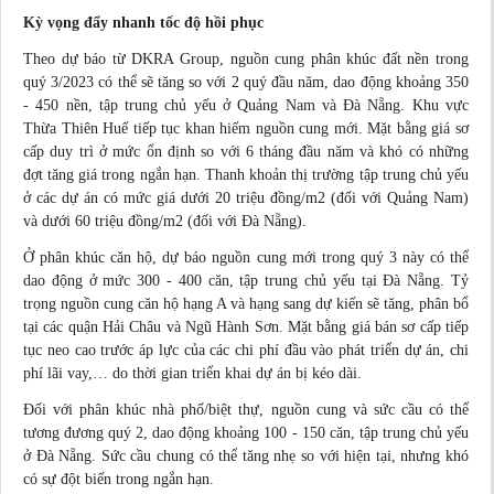
Kỳ vọng đẩy nhanh tốc độ hồi phục
Theo
dự báo
từ DKRA Group, nguồn cung phân khúc đất nền trong
quý 3/2023 có thể sẽ tăng so với 2 quý đầu năm, dao động khoảng 350
- 450 nền, tập trung chủ yếu ở Quảng Nam và Đà Nẵng. Khu vực
Thừa Thiên Huế tiếp tục khan hiếm nguồn cung mới. Mặt bằng giá sơ
cấp duy trì ở mức ổn định so với 6 tháng đầu năm và khó có những
đợt tăng giá trong ngắn hạn. Thanh khoản thị trường tập trung chủ yếu
ở các dự án có mức giá dưới 20 triệu đồng/m2 (đối với Quảng Nam)
và dưới 60 triệu đồng/m2 (đối với Đà Nẵng).
Ở phân khúc căn hộ, dự báo nguồn cung mới trong quý 3 này có thể
dao động ở mức 300 - 400 căn, tập trung chủ yếu tại Đà Nẵng. Tỷ
trọng nguồn cung căn hộ hạng A và hạng sang dự kiến sẽ tăng, phân bổ
tại các quận Hải Châu và Ngũ Hành Sơn. Mặt bằng giá bán sơ cấp tiếp
tục neo cao trước áp lực của các chi phí đầu vào phát triển dự án, chi
phí lãi vay,… do thời gian triển khai dự án bị kéo dài.
Đối với phân khúc nhà phố/biệt thự, nguồn cung và sức cầu có thể
tương đương quý 2, dao động khoảng 100 - 150 căn, tập trung chủ yếu
ở Đà Nẵng. Sức cầu chung có thể tăng nhẹ so với hiện tại, nhưng khó
có sự đột biến trong ngắn hạn.