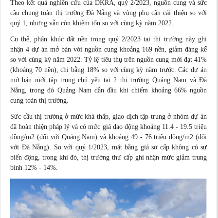
Theo kết quả nghiên cứu của DKRA, quý 2/2023, nguồn cung và sức
cầu chung toàn thị trường Đà Nẵng và vùng phụ cận cải thiện so với
quý 1, nhưng vẫn còn khiêm tốn so với cùng kỳ năm 2022.
Cụ thể, phân khúc đất nền trong quý 2/2023 tại thị trường này ghi
nhận 4 dự án mở bán với nguồn cung khoảng 169 nền, giảm đáng kể
so với cùng kỳ năm 2022. Tỷ lệ tiêu thụ trên nguồn cung mới đạt 41%
(khoảng 70 nền), chỉ bằng 18% so với cùng kỳ năm trước. Các dự án
mở bán mới tập trung chủ yếu tại 2 thị trường Quảng Nam và Đà
Nẵng, trong đó Quảng Nam dẫn đầu khi chiếm khoảng 66% nguồn
cung toàn thị trường.
Sức cầu thị trường ở mức khá thấp, giao dịch tập trung ở nhóm dự án
đã hoàn thiện pháp lý và có mức giá dao động khoảng 11.4 - 19.5 triệu
đồng/m2 (đối với Quảng Nam) và khoảng 49 - 76 triệu đồng/m2 (đối
với Đà Nẵng). So với quý 1/2023, mặt bằng giá sơ cấp không có sự
biến động, trong khi đó, thị trường thứ cấp ghi nhận mức giảm trung
bình 12% - 14%.