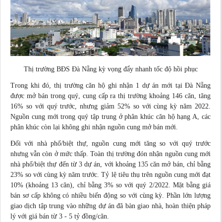
Thị trường BĐS Đà Nẵng kỳ vọng đẩy nhanh tốc độ hồi phục
Trong khi đó, thị trường căn hộ ghi nhận 1 dự án mới tại Đà Nẵng
được mở bán trong quý, cung cấp ra thị trường khoảng 146 căn, tăng
16% so với quý trước, nhưng giảm 52% so với cùng kỳ năm 2022.
Nguồn cung mới trong quý tập trung ở phân khúc căn hộ hạng A, các
phân khúc còn lại không ghi nhận nguồn cung mở bán mới.
Đối với nhà phố/biệt thự, nguồn cung mới tăng so với quý trước
nhưng vẫn còn ở mức thấp. Toàn thị trường đón nhận nguồn cung mới
nhà phố/biệt thự đến từ 3 dự án, với khoảng 135 căn mở bán, chỉ bằng
23% so với cùng kỳ năm trước. Tỷ lệ tiêu thụ trên nguồn cung mới đạt
10% (khoảng 13 căn), chỉ bằng 3% so với quý 2/2022. Mặt bằng giá
bán sơ cấp không có nhiều biến động so với cùng kỳ. Phần lớn lượng
giao dịch tập trung vào những dự án đã bàn giao nhà, hoàn thiện pháp
lý với giá bán từ 3 - 5 tỷ đồng/căn.