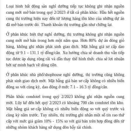
Loại hình bất động sản nghỉ dưỡng tiếp tục không ghi nhận nguồn
cung mới mở bán trong quý 2/2023 ở tất cả phân khúc. Hầu hết nguồn
cung thị trường hiện nay đến từ lượng hàng tồn kho của những dự án
đã mở bán trước đó. Thanh khoản thị trường gần như chững lại.
Ở phân khúc biệt thự nghỉ dưỡng, thị trường không ghi nhận nguồn
cung mới mở bán trong hơn một năm qua. Hơn 80% dự án đóng giỏ
hàng, không ghi nhận phát sinh giao dịch. Mặt bằng giá sơ cấp dao
động từ 9.1 - 131.1 tỷ đồng/căn. Xu hướng
chia sẻ
doanh thu vẫn tiếp
tục được áp dụng rộng rãi và dần thay thế hình thức chia sẻ
lợi nhuận
bởi sự minh bạch về dòng tiền.
Ở phân khúc nhà phố/shophouse nghỉ dưỡng, thị trường cũng không
phát sinh giao dịch mới. Mặt bằng giá bán sơ cấp không có nhiều biến
động so với cùng kỳ, dao động ở mức 7.1 - 16.3 tỷ đồng/căn.
Phân khúc condotel trong quý 2/2023 không ghi nhận nguồn cung
mới. Lũy kế đến hết quý 2/2023 có khoảng 700 căn condotel tồn kho.
Mặt bằng giá sơ cấp không có nhiều biến động so với quý trước và
cùng kỳ năm trước. Tuy nhiên, thị trường ghi nhận một số tin rao thứ
cấp với mức giá giảm 10% - 15% so với giá bán trên hợp đồng đến từ
những nhóm khách hàng sử dụng đòn bẩy tài chính.