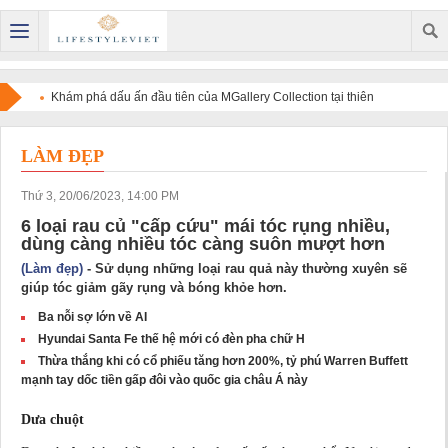
Khám phá dấu ấn đầu tiên của MGallery Collection tại thiên
đường nghỉ dưỡng Maldives với V Villas Maldives at Mirihi -
LÀM ĐẸP
MGallery Collection
Thứ 3, 20/06/2023, 14:00 PM
6 loại rau củ "cấp cứu" mái tóc rụng nhiều,
dùng càng nhiều tóc càng suôn mượt hơn
(Làm đẹp)
- Sử dụng những loại rau quả này thường xuyên sẽ
giúp tóc giảm gãy rụng và bóng khỏe hơn.
Ba nỗi sợ lớn về AI
Hyundai Santa Fe thế hệ mới có đèn pha chữ H
Thừa thắng khi có cổ phiếu tăng hơn 200%, tỷ phú Warren Buffett
mạnh tay dốc tiền gấp đôi vào quốc gia châu Á này
Dưa chuột