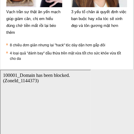
Vạch trần sự thật ăn yến mạch
3 yếu tố chân ái quyết định việc
giúp giảm cân, chị em hiểu
bạn buộc hay xõa tóc sẽ xinh
đúng chớ tiền mất rồi lại béo
đẹp và tôn gương mặt hơn
thêm
8 chiêu đơn giản nhưng lại "hack" tóc dày dặn hơn gấp đôi
4 loại quả "đánh bay" dầu thừa trên mặt vừa tốt cho sức khỏe vừa tốt
cho da