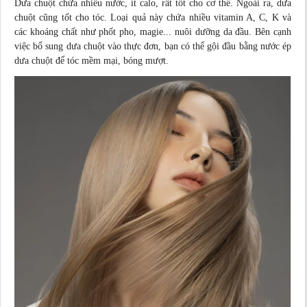
Dưa chuột chứa nhiều nước, ít calo, rất tốt cho cơ thể. Ngoài ra, dưa
chuột cũng tốt cho tóc. Loại quả này chứa nhiều vitamin A, C, K và
các khoáng chất như phốt pho, magie... nuôi dưỡng da đầu. Bên cạnh
việc bổ sung dưa chuột vào thực đơn, bạn có thể gội đầu bằng nước ép
dưa chuột để tóc mềm mại, bóng mượt.