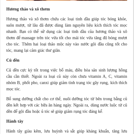
Hương thảo và xô thơm
Hương thảo và xô thơm chứa các loại tinh dầu giúp tóc bóng khỏe,
suôn mượt, từ lâu đã được dùng làm nguyên liệu kích thích tóc mọc
nhanh. Bạn có thể sử dụng các loại tinh dầu của hương thảo và xô
thơm để massage trên tóc vừa tốt cho mái tóc vừa tăng độ bóng mượt
cho tóc. Thêm hai loại thảo mộc này vào nước gội đầu cũng tốt cho
tóc, mang lại cảm giác thư giãn.
Củ dền
Củ dền cực kỳ tốt trong việc bổ máu,
điều hòa
sản sinh lượng hồng
cầu cần thiết. Ngoài ra loại củ này còn chưa vitamin A, C, vitamin
nhóm B, phốt pho, canxi giúp giảm tình trạng tóc gãy rụng, kích thích
mọc tóc.
Bổ sung dưỡng chất cho cơ thể, nuôi dưỡng tóc từ bên trong bằng củ
dền kết hợp với các bữa ăn hàng ngày. Ngoài ra, dùng nước luộc từ củ
dền để gội đầu hoặc ủ tóc sẽ giúp giảm rụng tóc đáng kể.
Hành tây
Hành tây giàu kẽm, lưu huỳnh và sắt giúp kháng khuẩn, tăng lưu