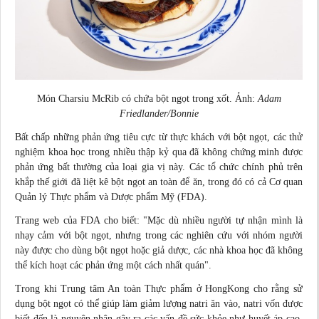
Món Charsiu McRib có chứa bột ngọt trong xốt. Ảnh:
Adam
Friedlander/Bonnie
Bất chấp những phản ứng tiêu cực từ thực khách với bột ngọt, các thử
nghiệm khoa học trong nhiều thập kỷ qua đã không chứng minh được
phản ứng bất thường của loại gia vị này. Các tổ chức chính phủ trên
khắp thế giới đã liệt kê bột ngọt an toàn để ăn, trong đó có cả Cơ quan
Quản lý Thực phẩm và Dược phẩm Mỹ (FDA).
Trang web của FDA cho biết: "Mặc dù nhiều người tự nhận mình là
nhạy cảm với bột ngọt, nhưng trong các nghiên cứu với nhóm người
này được cho dùng bột ngọt hoặc giả dược, các nhà khoa học đã không
thể kích hoạt các phản ứng một cách nhất quán".
Trong khi Trung tâm An toàn Thực phẩm ở HongKong cho rằng sử
dụng bột ngọt có thể giúp làm giảm lượng natri ăn vào, natri vốn được
biết đến là nguyên nhân gây ra các vấn đề sức khỏe như huyết áp cao,