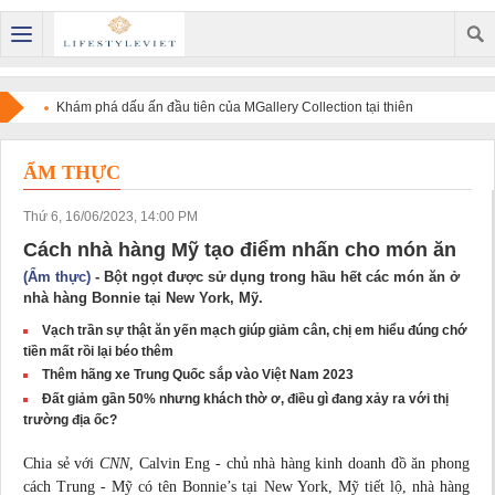
Khám phá dấu ấn đầu tiên của MGallery Collection tại thiên
đường nghỉ dưỡng Maldives với V Villas Maldives at Mirihi -
ẨM THỰC
MGallery Collection
Thứ 6, 16/06/2023, 14:00 PM
Cách nhà hàng Mỹ tạo điểm nhấn cho món ăn
(Ẩm thực)
- Bột ngọt được sử dụng trong hầu hết các món ăn ở
nhà hàng Bonnie tại New York, Mỹ.
Vạch trần sự thật ăn yến mạch giúp giảm cân, chị em hiểu đúng chớ
tiền mất rồi lại béo thêm
Thêm hãng xe Trung Quốc sắp vào Việt Nam 2023
Đất giảm gần 50% nhưng khách thờ ơ, điều gì đang xảy ra với thị
trường địa ốc?
Chia sẻ với
CNN
, Calvin Eng - chủ nhà hàng kinh doanh đồ ăn phong
cách Trung - Mỹ có tên Bonnie’s tại New York, Mỹ tiết lộ, nhà hàng