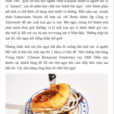
Năm 1907, giáo sư hóa học người Nhật Kikunae Ikeda là người tạo ra
vị "umami", sau đó phân hủy chất này thành bột ngọt - một thành phần
kết tinh có thể được sử dụng như muối và đường. Một năm sau, doanh
nhân Saburosuke Suzuki đã hợp tác với Ikeda thành lập Công ty
Ajinomoto để sản xuất loại gia vị này. Bột ngọt chóng trở thành một
phát minh đoạt giải thưởng và là một loại gia vị được đánh giá cao,
đặc biệt là đối với các bà nội trợ trung lưu ở Nhật Bản. Những thập kỷ
sau đó, bột ngọt nổi tiếng khắp thế giới.
Nhưng hình ảnh của bột ngọt bắt đầu đi xuống khi một bác sĩ người
Mỹ viết lá thư cho một tạp chí y khoa có tiêu đề "Hội chứng nhà hàng
Trung Quốc" (Chinese Restaurant Syndrome) vào 1968. Điều này
khiến các khách hàng đổ lỗi cho bột ngọt khi cảm thấy khó chịu sau
bữa ăn. Các nhà hàng công khai từ chối bột ngọt.