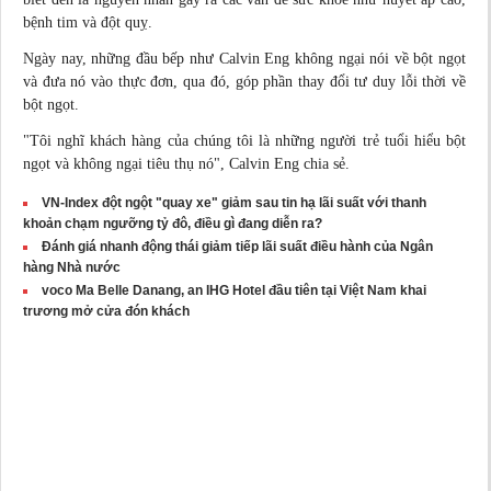
bệnh tim và đột quỵ.
Ngày nay, những đầu bếp như Calvin Eng không ngại nói về bột ngọt
và đưa nó vào thực đơn, qua đó, góp phần thay đổi tư duy lỗi thời về
bột ngọt.
"Tôi nghĩ khách hàng của chúng tôi là những người trẻ tuổi hiểu bột
ngọt và không ngại tiêu thụ nó", Calvin Eng
chia sẻ
.
VN-Index đột ngột "quay xe" giảm sau tin hạ lãi suất với thanh
khoản chạm ngưỡng tỷ đô, điều gì đang diễn ra?
Đánh giá nhanh động thái giảm tiếp lãi suất điều hành của Ngân
hàng Nhà nước
voco Ma Belle Danang, an IHG Hotel đầu tiên tại Việt Nam khai
trương mở cửa đón khách