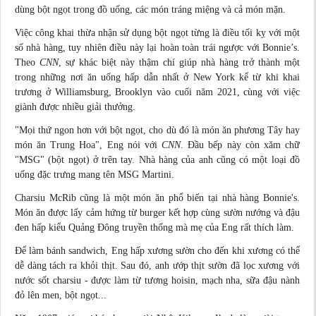
dùng bột ngọt trong đồ uống, các món tráng miệng và cả món mặn.
Việc công khai thừa nhận sử dụng bột ngọt từng là điều tối kỵ với một
số nhà hàng, tuy nhiên điều này lại hoàn toàn trái ngược với Bonnie’s.
Theo
CNN
, sự khác biệt này thậm chí giúp nhà hàng trở thành một
trong những nơi ăn uống hấp dẫn nhất ở New York kể từ khi khai
trương ở Williamsburg, Brooklyn vào cuối năm 2021, cùng với việc
giành được nhiều giải thưởng.
"Mọi thứ ngon hơn với bột ngọt, cho dù đó là
món ăn
phương Tây hay
món ăn Trung Hoa", Eng nói với
CNN
. Đầu bếp này còn xăm chữ
"MSG" (bột ngọt) ở trên tay. Nhà hàng của anh cũng có một loại đồ
uống đặc trưng mang tên MSG Martini.
Charsiu McRib cũng là một món ăn phổ biến tại nhà hàng Bonnie's.
Món ăn được lấy cảm hứng từ burger kết hợp cùng sườn nướng và đậu
đen hấp kiểu Quảng Đông truyền thống mà mẹ của Eng rất thích làm.
Để làm bánh sandwich, Eng hấp xương sườn cho đến khi xương có thể
dễ dàng tách ra khỏi thịt. Sau đó, anh ướp thịt sườn đã lọc xương với
nước sốt charsiu - được làm từ tương hoisin, mạch nha, sữa đậu nành
đỏ lên men, bột ngọt...