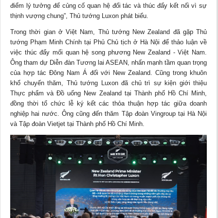
điểm lý tưởng để củng cố quan hệ đối tác và thúc đẩy kết nối vì sự
thịnh vượng chung”, Thủ tướng Luxon phát biểu.
Trong thời gian ở Việt Nam, Thủ tướng New Zealand đã gặp Thủ
tướng Phạm Minh Chính tại Phủ Chủ tịch ở Hà Nội để thảo luận về
việc thúc đẩy mối quan hệ song phương New Zealand - Việt Nam.
Ông tham dự Diễn đàn Tương lai ASEAN, nhấn mạnh tầm quan trọng
của hợp tác Đông Nam Á đối với New Zealand. Cũng trong khuôn
khổ chuyến thăm, Thủ tướng Luxon đã chủ trì sự kiện giới thiệu
Thực phẩm và Đồ uống New Zealand tại Thành phố Hồ Chí Minh,
đồng thời tổ chức lễ ký kết các thỏa thuận hợp tác giữa doanh
nghiệp hai nước. Ông cũng đến thăm Tập đoàn Vingroup tại Hà Nội
và Tập đoàn Vietjet tại Thành phố Hồ Chí Minh.