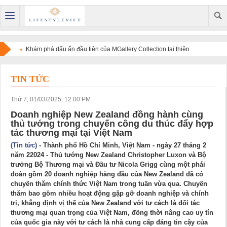
Khám phá dấu ấn đầu tiên của MGallery Collection tại thiên
đường nghỉ dưỡng Maldives với V Villas Maldives at Mirihi -
TIN TỨC
MGallery Collection
Thứ 7, 01/03/2025, 12:00 PM
Doanh nghiệp New Zealand đồng hành cùng
thủ tướng trong chuyến công du thúc đẩy hợp
tác thương mại tại Việt Nam
(Tin tức)
- Thành phố Hồ Chí Minh, Việt Nam - ngày 27 tháng 2
năm 22024 - Thủ tướng New Zealand Christopher Luxon và Bộ
trưởng Bộ Thương mại và Đầu tư Nicola Grigg cùng một phái
đoàn gồm 20 doanh nghiệp hàng đầu của New Zealand đã có
chuyến thăm chính thức Việt Nam trong tuần vừa qua. Chuyến
thăm bao gồm nhiều hoạt động gặp gỡ doanh nghiệp và chính
trị, khẳng định vị thế của New Zealand với tư cách là đối tác
thương mại quan trọng của Việt Nam, đồng thời nâng cao uy tín
của quốc gia này với tư cách là nhà cung cấp đáng tin cậy của