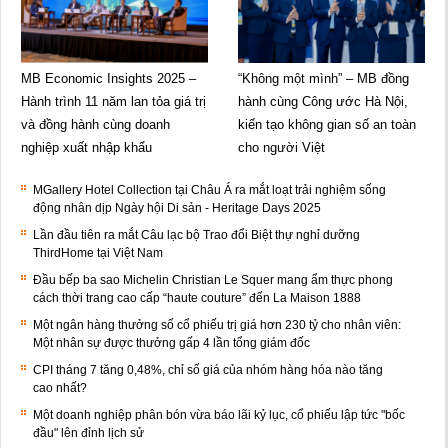
MB Economic Insights 2025 –
“Không một mình” – MB đồng
Hành trình 11 năm lan tỏa giá trị
hành cùng Công ước Hà Nội,
và đồng hành cùng doanh
kiến tạo không gian số an toàn
nghiệp xuất nhập khẩu
cho người Việt
MGallery Hotel Collection tại Châu Á ra mắt loạt trải nghiệm sống
động nhân dịp Ngày hội Di sản - Heritage Days 2025
Lần đầu tiên ra mắt Câu lạc bộ Trao đổi Biệt thự nghỉ dưỡng
ThirdHome tại Việt Nam
Đầu bếp ba sao Michelin Christian Le Squer mang ẩm thực phong
cách thời trang cao cấp “haute couture” đến La Maison 1888
Một ngân hàng thưởng số cổ phiếu trị giá hơn 230 tỷ cho nhân viên:
Một nhân sự được thưởng gấp 4 lần tổng giám đốc
CPI tháng 7 tăng 0,48%, chỉ số giá của nhóm hàng hóa nào tăng
cao nhất?
Một doanh nghiệp phân bón vừa báo lãi kỷ lục, cổ phiếu lập tức "bốc
đầu" lên đỉnh lịch sử