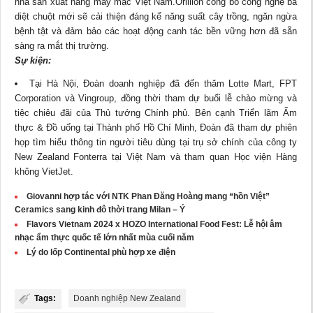
nhà sản xuất hàng may mặc Việt Nam.​​​​​​Orillion công bố công nghệ bả
diệt chuột mới sẽ cải thiện đáng kể năng suất cây trồng, ngăn ngừa
bệnh tật và đảm bảo các hoạt động canh tác bền vững hơn đã sẵn
sàng ra mắt thị trường.
Sự kiện:
Tại Hà Nội, Đoàn doanh nghiệp đã đến thăm Lotte Mart, FPT
Corporation và Vingroup, đồng thời tham dự buổi lễ chào mừng và
tiệc chiêu đãi của Thủ tướng Chính phủ. Bên cạnh Triển lãm Ẩm
thực & Đồ uống tại Thành phố Hồ Chí Minh, Đoàn đã tham dự phiên
họp tìm hiểu thông tin người tiêu dùng tại trụ sở chính của công ty
New Zealand Fonterra tại Việt Nam và tham quan Học viện Hàng
không VietJet.
Giovanni hợp tác với NTK Phan Đăng Hoàng mang “hồn Việt”
Ceramics sang kinh đô thời trang Milan – Ý
Flavors Vietnam 2024 x HOZO International Food Fest: Lễ hội âm
nhạc ẩm thực quốc tế lớn nhất mùa cuối năm
Lý do lốp Continental phù hợp xe điện
Tags:
Doanh nghiệp New Zealand