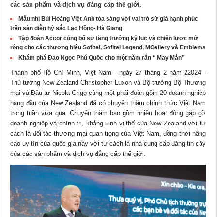
các sản phẩm và dịch vụ đẳng cấp thế giới.
Mẫu nhí Bùi Hoàng Việt Anh tỏa sáng với vai trò sứ giả hạnh phúc
trên sàn diễn hỷ sắc Lạc Hồng- Hà Giang
Tập đoàn Accor công bố sự tăng trưởng kỷ lục và chiến lược mở
rộng cho các thương hiệu Sofitel, Sofitel Legend, MGallery và Emblems
Khám phá Đảo Ngọc Phú Quốc cho một năm rắn “ May Mắn”
Thành phố Hồ Chí Minh, Việt Nam - ngày 27 tháng 2 năm 22024 -
Thủ tướng New Zealand Christopher Luxon và Bộ trưởng Bộ Thương
mại và Đầu tư Nicola Grigg cùng một phái đoàn gồm 20 doanh nghiệp
hàng đầu của New Zealand đã có chuyến thăm chính thức Việt Nam
trong tuần vừa qua. Chuyến thăm bao gồm nhiều hoạt động gặp gỡ
doanh nghiệp và chính trị, khẳng định vị thế của New Zealand với tư
cách là đối tác thương mại quan trọng của Việt Nam, đồng thời nâng
cao uy tín của quốc gia này với tư cách là nhà cung cấp đáng tin cậy
của các sản phẩm và dịch vụ đẳng cấp thế giới.