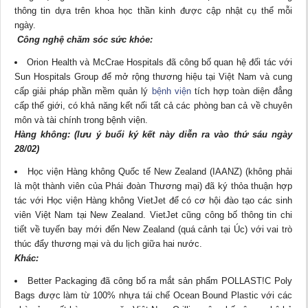
thông tin dựa trên khoa học thần kinh được cập nhật cụ thể mỗi
ngày.
Công nghệ chăm sóc sức khỏe:
Orion Health và McCrae Hospitals đã công bố quan hệ đối tác với
Sun Hospitals Group để mở rộng thương hiệu tại Việt Nam và cung
cấp giải pháp phần mềm quản lý
bệnh viện
tích hợp toàn diện đẳng
cấp thế giới, có khả năng kết nối tất cả các phòng ban cả về chuyên
môn và tài chính trong bệnh viện.
Hàng không: (lưu ý buổi ký kết này diễn ra vào thứ sáu ngày
28/02)
Học viện Hàng không Quốc tế New Zealand (IAANZ) (không phải
là một thành viên của Phái đoàn Thương mại) đã ký thỏa thuận hợp
tác với Học viện Hàng không VietJet để có cơ hội đào tạo các sinh
viên Việt Nam tại New Zealand. VietJet cũng công bố thông tin chi
tiết về tuyến bay mới đến New Zealand (quá cảnh tại Úc) với vai trò
thúc đẩy thương mại và du lịch giữa hai nước.
Khác:
Better Packaging đã công bố ra mắt sản phẩm POLLAST!C Poly
Bags được làm từ 100% nhựa tái chế Ocean Bound Plastic với các