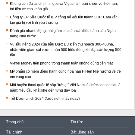
Không còn đủ tài chính, một diva Việt phải hoãn show vô thời hạn,
trả tiền vé cho khán giả
Công ty CP Sữa Quốc tế IDP công bố đổi tên thành LOF: Cam kết
tạo giá trị với tình yêu thương
Đánh giá nhanh động thái giảm tiếp lãi suất điều hành của Ngân
hàng Nhà nước
Vụ sầu riêng 2024 của bầu Đức: Dự kiến thu hoạch 300-400ha,
nhân viên giám sát vườn nhận 500 triệu đồng khi đạt sản lượng 500
tấn
Viettel Money tiên phong trong thanh toán không dùng tiền mặt
Mỹ phẩm cỏ mềm đồng hành cùng hoa hậu H'Hen Niê hướng về trẻ
em vùng cao
Một huyền thoại quốc tế sắp "trở lại" Việt Nam tổ chức concert sau 8
năm: Yêu cầu khắt khe đến từng dây loa
Tết Dương lịch 2024 được nghỉ mấy ngày?
Trang chủ
Tin tức
Tài chính
Bất động sản