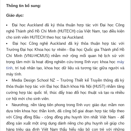
Thông tin bổ sung:
Giáo dục:
Đại học Auckland đã ký thỏa thuận hợp tác với Đại học Công
nghệ Thành phố Hồ Chí Minh (HUTECH) của Việt Nam, tạo điều kiện
cho sinh viên HUTECH theo học tại Auckland.
Đại học Công nghệ Auckland đã ký thỏa thuận hợp tác với
Trường Đại học Khoa học tự nhiên - Đại học Quốc gia Thành phố Hồ
Chí Minh (VNU-HCMUS) nhằm mở rộng mối quan hệ lịch sử với
trọng tâm mới là hoạt động nghiên cứu trong lĩnh vực khoa học
máy
tính
, trí tuệ nhân tạo, khoa học dữ liệu và tương tác giữa người và
máy tính.
Media Design School NZ – Trường Thiết kế Truyền thông đã ký
thỏa thuận hợp tác với Đại học Bách khoa Hà Nội (HUST) nhằm tăng
cường hợp tác quốc tế, thúc đẩy trao đổi học thuật và tạo ra nhiều
cơ hội mới cho sinh viên.
Neurofrog, nền tảng tiên phong trong lĩnh vực giáo dục mầm non
dựa trên khoa học thần kinh, đã công bố giai đoạn hợp tác tiếp theo
với Cộng đồng Bầu - cộng đồng phụ huynh lớn nhất Việt Nam - để
đồng sản xuất một ứng dụng dành riêng cho phụ huynh sẽ giúp cho
hàng triệu gia đình Việt Nam thấu hiểu não bộ con trẻ với những