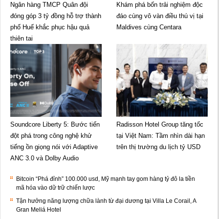
Ngân hàng TMCP Quân đội
Khám phá bốn trải nghiệm độc
đóng góp 3 tỷ đồng hỗ trợ thành
đáo cùng vô vàn điều thú vị tại
phố Huế khắc phục hậu quả
Maldives cùng Centara
thiên tai
Soundcore Liberty 5: Bước tiến
Radisson Hotel Group tăng tốc
đột phá trong công nghệ khử
tại Việt Nam: Tầm nhìn dài hạn
tiếng ồn giọng nói với Adaptive
trên thị trường du lịch tỷ USD
ANC 3.0 và Dolby Audio
Bitcoin “Phá đỉnh” 100.000 usd, Mỹ mạnh tay gom hàng tỷ đô la tiền
mã hóa vào dữ trữ chiến lược
Tận hưởng năng lượng chữa lành từ đại dương tại Villa Le Corail, A
Gran Meliá Hotel