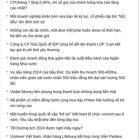
CPI tháng 7 tăng 0,48%, chỉ số giá của nhóm hàng hóa nào tăng
cao nhất?
Một doanh nghiệp phân bón vừa báo lãi kỷ lục, cổ phiếu lập tức "bốc
đầu" lên đỉnh lịch sử
Không còn đủ tài chính, một diva Việt phải hoãn show vô thời hạn,
trả tiền vé cho khán giả
Công ty CP Sữa Quốc tế IDP công bố đổi tên thành LOF: Cam kết
tạo giá trị với tình yêu thương
Đánh giá nhanh động thái giảm tiếp lãi suất điều hành của Ngân
hàng Nhà nước
Vụ sầu riêng 2024 của bầu Đức: Dự kiến thu hoạch 300-400ha,
nhân viên giám sát vườn nhận 500 triệu đồng khi đạt sản lượng 500
tấn
Viettel Money tiên phong trong thanh toán không dùng tiền mặt
Mỹ phẩm cỏ mềm đồng hành cùng hoa hậu H'Hen Niê hướng về trẻ
em vùng cao
Một huyền thoại quốc tế sắp "trở lại" Việt Nam tổ chức concert sau 8
năm: Yêu cầu khắt khe đến từng dây loa
Tết Dương lịch 2024 được nghỉ mấy ngày?
Unilever Việt Nam, nhãn hàng Lifebuoy kết hợp cùng Viện Pasteur