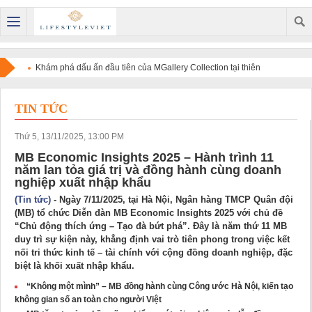
Khám phá dấu ấn đầu tiên của MGallery Collection tại thiên
đường nghỉ dưỡng Maldives với V Villas Maldives at Mirihi -
TIN TỨC
MGallery Collection
Thứ 5, 13/11/2025, 13:00 PM
MB Economic Insights 2025 – Hành trình 11
năm lan tỏa giá trị và đồng hành cùng doanh
nghiệp xuất nhập khẩu
(Tin tức)
- Ngày 7/11/2025, tại Hà Nội, Ngân hàng TMCP Quân đội
(MB) tổ chức Diễn đàn MB Economic Insights 2025 với chủ đề
“Chủ động thích ứng – Tạo đà bứt phá”. Đây là năm thứ 11 MB
duy trì sự kiện này, khẳng định vai trò tiên phong trong việc kết
nối tri thức kinh tế – tài chính với cộng đồng doanh nghiệp, đặc
biệt là khối xuất nhập khẩu.
“Không một mình” – MB đồng hành cùng Công ước Hà Nội, kiến tạo
không gian số an toàn cho người Việt