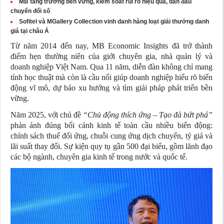
MB tăng trưởng bền vững, kiểm soát rủi ro hiệu quả, dẫn đầu
chuyển đổi số
Sofitel và MGallery Collection vinh danh hàng loạt giải thưởng danh
giá tại châu Á
Từ năm 2014 đến nay, MB Economic Insights đã trở thành
điểm hẹn thường niên của giới chuyên gia, nhà quản lý và
doanh nghiệp Việt Nam. Qua 11 năm,
diễn đàn
không chỉ mang
tính học thuật mà còn là cầu nối giúp doanh nghiệp hiểu rõ biến
động vĩ mô,
dự báo
xu hướng và tìm giải pháp phát triển bền
vững.
Năm 2025, với chủ đề
“Chủ động thích ứng – Tạo đà bứt phá”
phản ánh đúng bối cảnh
kinh tế
toàn cầu nhiều biến động:
chính sách thuế đối ứng, chuỗi cung ứng dịch chuyển, tỷ giá và
lãi suất thay đổi. Sự kiện quy tụ gần 500 đại biểu, gồm lãnh đạo
các bộ ngành, chuyên gia kinh tế trong nước và quốc tế.