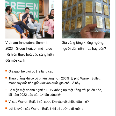
Vietnam Innovators Summit
Giá vàng tăng không ngừng,
2023 - Green Horizon mở ra cơ
người dân nên mua hay bán?
hội hiện thực hoá các sáng kiến
đổi mới xanh
Giá gạo thế giới có thể tăng cao
Thừa thắng khi có cổ phiếu tăng hơn 200%, tỷ phú Warren Buffett
mạnh tay dốc tiền gấp đôi vào quốc gia châu Á này
Lộ diện một doanh nghiệp BĐS không nợ một đồng trái phiếu nào,
lãi năm 2022 gấp gần 14 lần cùng kỳ
Vì sao Warren Buffett đặt cược lớn vào cổ phiếu dầu mỏ?
Lời khuyên của Warren Buffett khi thị trường đi xuống