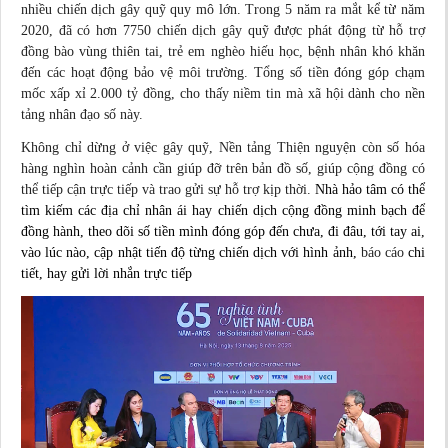
nhiều chiến dịch gây quỹ quy mô lớn. Trong 5 năm ra mắt kể từ năm
2020, đã có hơn 7750 chiến dịch gây quỹ được phát động từ hỗ trợ
đồng bào vùng thiên tai, trẻ em nghèo hiếu học, bệnh nhân khó khăn
đến các hoạt động bảo vệ môi trường. Tổng số tiền đóng góp chạm
mốc xấp xỉ 2.000 tỷ đồng, cho thấy niềm tin mà xã hội dành cho nền
tảng nhân đạo số này.
Không chỉ dừng ở việc gây quỹ, Nền tảng Thiện nguyện còn số hóa
hàng nghìn hoàn cảnh cần giúp đỡ trên
bản đồ
số, giúp cộng đồng có
thể tiếp cận trực tiếp và trao gửi sự hỗ trợ kịp thời.
Nhà hảo tâm có thể
tìm kiếm các địa chỉ nhân ái hay chiến dịch cộng đồng minh bạch để
đồng hành, theo dõi số tiền mình đóng góp đến chưa, đi đâu, tới tay ai,
vào lúc nào, cập nhật tiến độ từng chiến dịch với hình ảnh,
báo cáo
chi
tiết, hay gửi lời nhắn trực tiếp