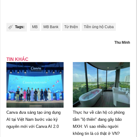
Tags:
MB
MB Bank
Từ thiện
Tiền ủng hộ Cuba
Thu Minh
TIN KHÁC
Canva đưa sáng tạo ứng dụng
Thực hư về căn hộ có phòng
AI tại Việt Nam bước vào kỷ
tắm "lộ thiên" đang gây bão
nguyên mới với Canva AI 2.0
MXH: Vì sao nhiều người
không tin là có thật ở VN?