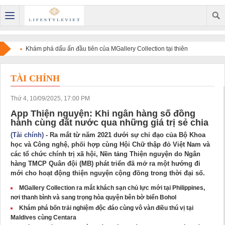
Khám phá dấu ấn đầu tiên của MGallery Collection tại thiên
đường nghỉ dưỡng Maldives với V Villas Maldives at Mirihi -
TÀI CHÍNH
MGallery Collection
Thứ 4, 10/09/2025, 17:00 PM
App Thiện nguyện: Khi ngân hàng số đồng
hành cùng đất nước qua những giá trị sẻ chia
(Tài chính)
- Ra mắt từ năm 2021 dưới sự chỉ đạo của Bộ Khoa
học và Công nghệ, phối hợp cùng Hội Chữ thập đỏ Việt Nam và
các tổ chức chính trị xã hội, Nền tảng Thiện nguyện do Ngân
hàng TMCP Quân đội (MB) phát triển đã mở ra một hướng đi
mới cho hoạt động thiện nguyện cộng đồng trong thời đại số.
MGallery Collection ra mắt khách sạn chủ lực mới tại Philippines,
nơi thanh bình và sang trọng hòa quyện bên bờ biển Bohol
Khám phá bốn trải nghiệm độc đáo cùng vô vàn điều thú vị tại
Maldives cùng Centara