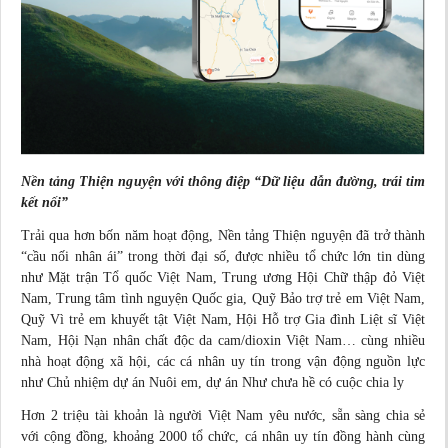
Nền tảng Thiện nguyện với thông điệp “Dữ liệu dẫn đường, trái tim
kết nối”
Trải qua hơn bốn năm hoạt động, Nền tảng Thiện nguyện đã trở thành
“cầu nối nhân ái” trong thời đại số, được nhiều tổ chức lớn tin dùng
như Mặt trận Tổ quốc Việt Nam, Trung ương Hội Chữ thập đỏ Việt
Nam, Trung tâm tình nguyện Quốc gia, Quỹ Bảo trợ
trẻ em
Việt Nam,
Quỹ Vì trẻ em khuyết tật Việt Nam, Hội Hỗ trợ Gia đình Liệt sĩ Việt
Nam, Hội Nạn nhân chất độc da cam/dioxin Việt Nam… cùng nhiều
nhà hoạt động xã hội, các cá nhân uy tín trong vận động nguồn lực
như Chủ nhiệm dự án Nuôi em, dự án Như chưa hề có cuộc chia ly
Hơn 2 triệu tài khoản là người Việt Nam yêu nước, sẵn sàng
chia sẻ
với cộng đồng, khoảng 2000 tổ chức, cá nhân uy tín đồng hành cùng