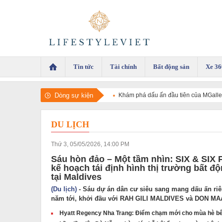
Tin tức
Tài chính
Bất động sản
Xe 36
Dòng sự kiện
Khám phá dấu ấn đầu tiên của MGallery
Collection
DU LỊCH
Thứ 3, 05/05/2026, 14:00 PM
Sáu hòn đảo – Một tầm nhìn: SIX & SI
kế hoạch tái định hình thị trường bất 
tại Maldives
(Du lịch)
- Sáu dự án dân cư siêu sang mang dấu ấn riê
năm tới, khởi đầu với RAH GILI MALDIVES và DON M
Hyatt Regency Nha Trang: Điểm chạm mới cho mùa hè bê