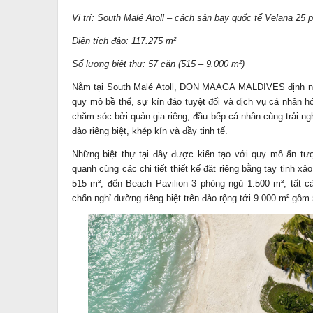
Vị trí: South Malé Atoll – cách sân bay quốc tế Velana 25 p
Diện tích đảo: 117.275 m²
Số lượng biệt thự: 57 căn (515 – 9.000 m²)
Nằm tại South Malé Atoll, DON MAAGA MALDIVES định ng
quy mô bề thế, sự kín đáo tuyệt đối và dịch vụ cá nhân hó
chăm sóc bởi quản gia riêng, đầu bếp cá nhân cùng trải ngh
đảo riêng biệt, khép kín và đầy tinh tế.
Những biệt thự tại đây được kiến tạo với quy mô ấn tượ
quanh cùng các chi tiết thiết kế đặt riêng bằng tay tinh x
515 m², đến Beach Pavilion 3 phòng ngủ 1.500 m², tất c
chốn nghỉ dưỡng riêng biệt trên đảo rộng tới 9.000 m² gồm 