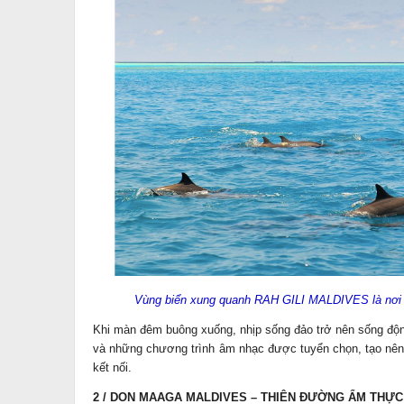
Vùng biển xung quanh RAH GILI MALDIVES là nơi 
Khi màn đêm buông xuống, nhịp sống đảo trở nên sống động
và những chương trình âm nhạc được tuyển chọn, tạo nên 
kết nối.
2 / DON MAAGA MALDIVES – THIÊN ĐƯỜNG ẨM THỰC