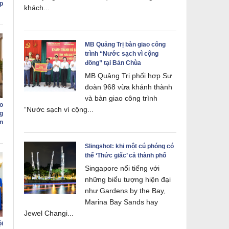
p
khách...
MB Quảng Trị bàn giao công
trình “Nước sạch vì cộng
đồng” tại Bản Chùa
MB Quảng Trị phối hợp Sư
đoàn 968 vừa khánh thành
và bàn giao công trình
o
“Nước sạch vì cộng...
g
n
Slingshot: khi một cú phóng có
thể ‘Thức giấc’ cả thành phố
Singapore nổi tiếng với
những biểu tượng hiện đại
như Gardens by the Bay,
Marina Bay Sands hay
Jewel Changi...
i