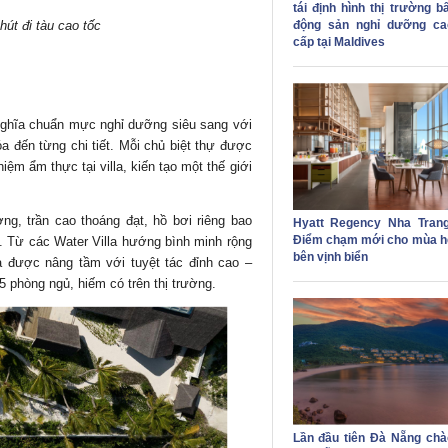
tái định hình thị trường b
động sản nghỉ dưỡng ca
hút đi tàu cao tốc
cấp tại Maldives
hĩa chuẩn mực nghỉ dưỡng siêu sang với
a đến từng chi tiết. Mỗi chủ biệt thự được
iệm ẩm thực tại villa, kiến tạo một thế giới
ng, trần cao thoáng đạt, hồ bơi riêng bao
Hyatt Regency Nha Trang
Điểm chạm mới cho mùa h
ảo. Từ các Water Villa hướng bình minh rộng
bên vịnh biển
ả được nâng tầm với tuyệt tác đỉnh cao –
5 phòng ngủ, hiếm có trên thị trường.
Lần đầu tiên Đà Nẵng chà