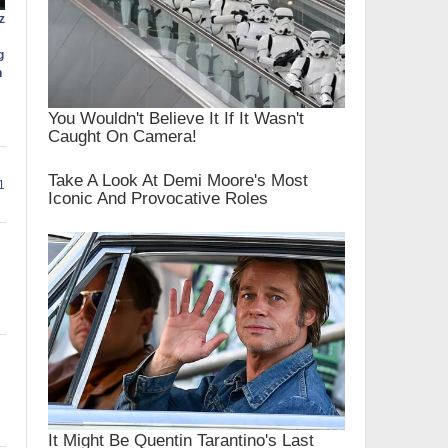
z
g
h
1