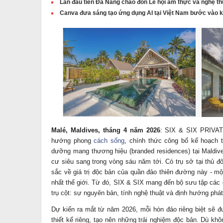
Lần đầu tiên Đà Nẵng chào đón Lễ hội ẩm thực và nghệ th
Canva đưa sáng tạo ứng dụng AI tại Việt Nam bước vào k
Malé, Maldives, tháng 4 năm 2026
: SIX & SIX PRIVAT
hướng phong
cách sống
, chính thức công bố kế hoạch t
dưỡng mang thương hiệu (branded residences) tại Maldive
cư siêu sang trong vòng sáu năm tới. Có trụ sở tại thủ 
sắc về giá trị độc bản của quần đảo thiên đường này - 
nhất thế giới. Từ đó, SIX & SIX mang đến bộ sưu tập các 
trụ cột: sự nguyên bản, tính nghệ thuật và định hướng phát
Dự kiến ra mắt từ năm 2026, mỗi hòn đảo riêng biệt sẽ
thiết kế riêng, tạo nên những trải nghiệm độc bản. Dù khô