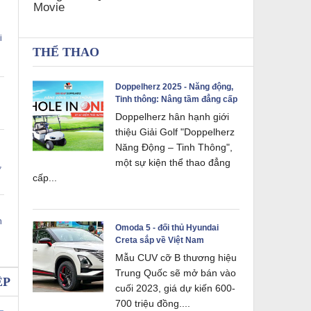
i
THỂ THAO
Doppelherz 2025 - Năng động,
Tinh thông: Nâng tầm đẳng cấp
Doppelherz hân hạnh giới
thiệu Giải Golf "Doppelherz
Năng Động – Tinh Thông",
một sự kiện thể thao đẳng
ơ
cấp...
n
Omoda 5 - đối thủ Hyundai
Creta sắp về Việt Nam
Mẫu CUV cỡ B thương hiệu
Trung Quốc sẽ mở bán vào
ỆP
cuối 2023, giá dự kiến 600-
700 triệu đồng....