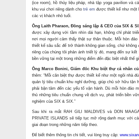
(ice room), hồ thủy liệu pháp, nhà tập yoga pavilion và c
khu vui chơi riêng dành cho
trẻ em
được thiết kế như một 
các vị khách nhỏ tuổi.
Ông Laith Pharaon, Đồng sáng lập & CEO của SIX & 
được xây dựng với tầm nhìn dài hạn, không chỉ phát tri
nơi mọi người cảm thấy thật sự thân thuộc. Mỗi hòn đảo
thiết kế sâu sắc để trở thành không gian sống, chứ không 
riêng của chúng tôi phản ánh triết lý đó, mang đến sự kết 
bền vững tại một trong những điểm đến đặc biệt nhất thế gi
Ông Marco Bonini, Giám đốc Khu biệt thự cá nhân c
thêm: “Mỗi căn biệt thự được thiết kế như một ngôi nhà đú
quản lý tiêu chuẩn khu nghỉ dưỡng, giúp chủ sở hữu tận
phải bận tâm đến các yếu tố vận hành. Dù mỗi hòn đảo man
thủ những tiêu chuẩn chung về dịch vụ, phát triển bền vữn
nghiệm của SIX & SIX.”
Sau khi ra mắt RAH GILI MALDIVES và DON MAAGA
PRIVATE ISLANDS sẽ tiếp tục mở rộng danh mục với các
giai đoạn trong những năm tiếp theo.
Để biết thêm thông tin chi tiết, vui lòng truy cập:
www.sixan