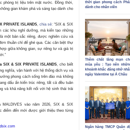
thời gian phong cách Phá
ác phòng trị liệu trên mặt nước. Đồng thời,
dành cho nhân viên
không gian khám phá và sáng tạo dành cho
SIX PRIVATE ISLANDS
,
chia sẻ
: “SIX & SIX
ển các khu nghỉ dưỡng, mà kiến tạo những
 là một bản sắc riêng, được nghiên cứu và
đơn thuần chỉ để ghé qua. Các căn biệt thự
hợp giữa không gian, sự riêng tư và giá trị
ới.”
Thêm chất lãng mạn ch
ủa SIX & SIX PRIVATE ISLANDS
, cho biết
mùa yêu : Tạo nên nhữn
khoảnh khắc đáng nhớ nhâ
ng nghĩa, vận hành với hệ thống dịch vụ và
ngày Valentine tại Á Châu
 hưởng phong cách sống trên đảo mà không
g dấu ấn kiến trúc riêng, tất cả đều tuân
g và khả năng kết nối với hệ sinh thái trải
 MALDIVES vào năm 2026, SIX & SIX
 điểm đến mới được giới thiệu theo từng
dsix.com
Ngân hàng TMCP Quân độ