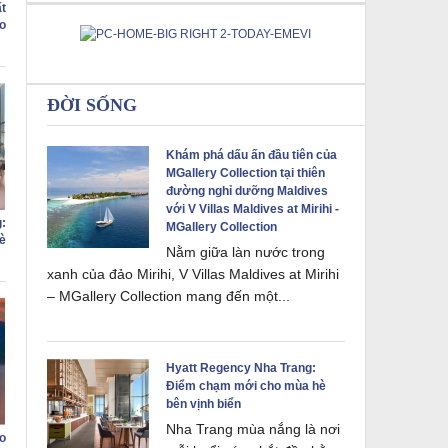
ất
o
ĐỜI SỐNG
Khám phá dấu ấn đầu tiên của
MGallery Collection tại thiên
đường nghỉ dưỡng Maldives
với V Villas Maldives at Mirihi -
:
MGallery Collection
è
Nằm giữa làn nước trong
xanh của đảo Mirihi, V Villas Maldives at Mirihi
– MGallery Collection mang đến một...
Hyatt Regency Nha Trang:
Điểm chạm mới cho mùa hè
bên vịnh biển
Nha Trang mùa nắng là nơi
o