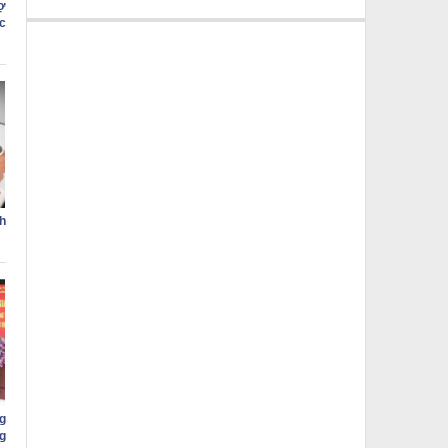
ợ
c
h
g
g