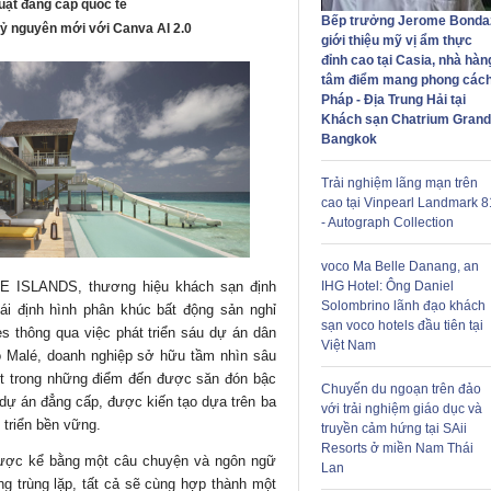
uật đẳng cấp quốc tế
Bếp trưởng Jerome Bonda
ỷ nguyên mới với Canva AI 2.0
giới thiệu mỹ vị ẩm thực
đỉnh cao tại Casia, nhà hàn
tâm điểm mang phong các
Pháp - Địa Trung Hải tại
Khách sạn Chatrium Grand
Bangkok
Trải nghiệm lãng mạn trên
cao tại Vinpearl Landmark 8
- Autograph Collection
voco Ma Belle Danang, an
IHG Hotel: Ông Daniel
E ISLANDS, thương hiệu khách sạn định
Solombrino lãnh đạo khách
ái định hình phân khúc bất động sản nghỉ
sạn voco hotels đầu tiên tại
s thông qua việc phát triển sáu dự án dân
Việt Nam
đô Malé, doanh nghiệp sở hữu tầm nhìn sâu
một trong những điểm đến được săn đón bậc
Chuyến du ngoạn trên đảo
dự án đẳng cấp, được kiến tạo dựa trên ba
với trải nghiệm giáo dục và
 triển bền vững.
truyền cảm hứng tại SAii
Resorts ở miền Nam Thái
 được kể bằng một câu chuyện và ngôn ngữ
Lan
ng trùng lặp, tất cả sẽ cùng hợp thành một