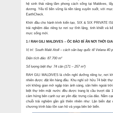
hệ sinh thái nâng tầm phong cách sống tại Maldives, lấ
dương. Yếu tố bền vững là nền tảng xuyên suốt, với mục
EarthCheck.
Khởi đầu cho hành trình kiến tạo, SIX & SIX PRIVATE IS
trải nghiệm đảo riêng tư nơi sự tĩnh lặng, tinh khiết và 
mực sống mới.
1 / RAH GILI MALDIVES – ỐC ĐẢO BÍ ẨN NƠI THỜI G
Vị trí: South Malé Atoll – cách sân bay quốc tế Velana 40 
Diện tích đảo: 87.700 m²
Số lượng biệt thự: 74 căn (171 – 257 m²)
RAH GILI MALDIVES là chốn nghỉ dưỡng riêng tư, nơi khôn
nhiên được đặt lên hàng đầu. Khu nghỉ sở hữu 74 biệt thự 
với không gian mở ngập tràn ánh sáng, sân hiên ngoài trời
biệt thự trên mặt nước đều được trang bị cầu trượt dài 
cảm hứng bên cạnh sự an yên đặc trưng của đảo. Nằm cạ
chuỗi trải nghiệm gần gũi thiên nhiên như: Lặn biển đạ
chương trình bảo tồn san hô và yoga bên bờ biển.