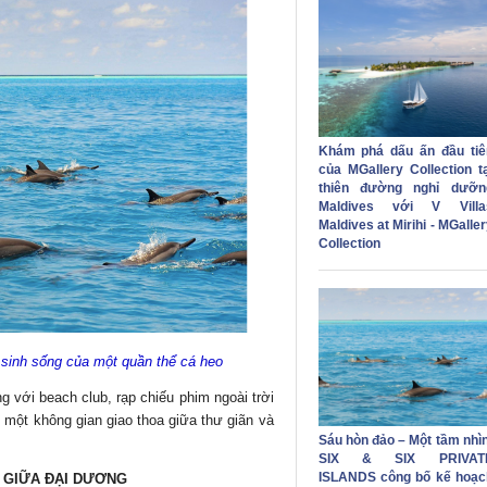
Khám phá dấu ấn đầu tiê
của MGallery Collection tạ
thiên đường nghỉ dưỡn
Maldives với V Villa
Maldives at Mirihi - MGalle
Collection
sinh sống của một quần thể cá heo
 với beach club, rạp chiếu phim ngoài trời
một không gian giao thoa giữa thư giãn và
Sáu hòn đảo – Một tầm nhìn
SIX & SIX PRIVAT
ISLANDS công bố kế hoạc
 GIỮA ĐẠI DƯƠNG