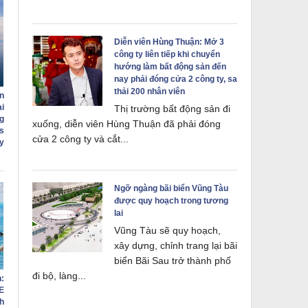
Diễn viên Hùng Thuận: Mở 3
công ty liên tiếp khi chuyển
hướng làm bất động sản đến
nay phải đóng cửa 2 công ty, sa
thải 200 nhân viên
n
i
Thị trường bất động sản đi
g
xuống, diễn viên Hùng Thuận đã phải đóng
s
cửa 2 công ty và cắt...
ry
Ngỡ ngàng bãi biển Vũng Tàu
được quy hoạch trong tương
lai
Vũng Tàu sẽ quy hoạch,
xây dựng, chỉnh trang lại bãi
biển Bãi Sau trở thành phố
đi bộ, làng...
:
E
h