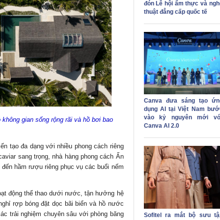
đón Lễ hội ẩm thực và ngh
thuật đẳng cấp quốc tế
Canva đưa sáng tạo ứn
dụng AI tại Việt Nam bướ
vào kỷ nguyên mới vớ
hông gian sống rộng rãi và hồ bơi bao
Canva AI 2.0
 tạo đa dạng với nhiều phong cách riêng
caviar sang trọng, nhà hàng phong cách Ấn
 đến hầm rượu riêng phục vụ các buổi nếm
hoạt động thể thao dưới nước, tận hưởng hệ
 nghỉ rợp bóng đặt dọc bãi biển và hồ nước
ác trải nghiệm chuyên sâu với phòng băng
Sofitel ra mắt bộ sưu tậ