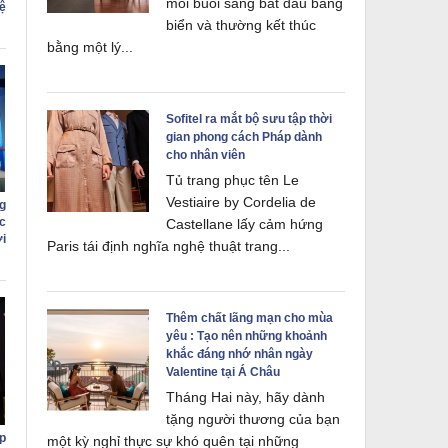
mỗi buổi sáng bắt đầu bằng
ệ
biển và thường kết thúc
bằng một lý...
Sofitel ra mắt bộ sưu tập thời
gian phong cách Pháp dành
cho nhân viên
Tủ trang phục tên Le
Vestiaire by Cordelia de
g
c
Castellane lấy cảm hứng
i
Paris tái định nghĩa nghệ thuật trang...
Thêm chất lãng mạn cho mùa
yêu : Tạo nên những khoảnh
khắc đáng nhớ nhân ngày
Valentine tại Á Châu
Tháng Hai này, hãy dành
tặng người thương của bạn
p
một kỳ nghỉ thực sự khó quên tại những