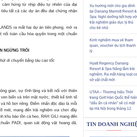
y cảm hứng từ nhịp điệu tự nhiên của đại
Xu hướng mới cho gia đình
 tiêu tất cả các dự án đều đạt chứng nhận
tại Danang Marriott Resort &
Spa: Nghỉ dưỡng kết hợp vớ
trải nghiệm giáo dục lý thú
LANDS ra mắt hai dự án tiên phong, mở ra
cho trẻ nhỏ
kết nối toàn cầu hòa quyện trong một chuẩn
Kinh nghiệm mua vé tham
quan, voucher du lịch thanh
IAN NGỪNG TRÔI
lý
phút di chuyển bằng tàu cao tốc
Hyatt Regency Danang
Resort & Spa Nâng tầm trải
nghiệm, Ra mắt hàng loạt c
sở vật chất mới
g gian, sự tĩnh lặng và kết nối với thiên
UTAA – Thương hiệu Thời
ven biển và trên mặt nước, thiết kế tinh tế
trang Golf Hàn Quốc thể hiệ
“dấu ấn cá nhân” sẽ có mặt
 và hồ bơi riêng. Điểm nhấn độc đáo là mỗi
tại Hà Nội trong tháng 12.
18 mét, mang đến trải nghiệm vui chơi đầy
nh khu bảo tồn cá heo, RAH GILI mang đến
t chuẩn PADI, quan sát động vật hoang dã,
TIN DOANH NGHI