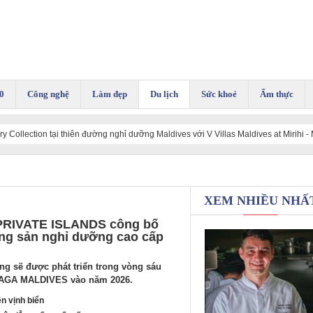
0
Công nghệ
Làm đẹp
Du lịch
Sức khoẻ
Ẩm thực
 Collection tại thiên đường nghỉ dưỡng Maldives với V Villas Maldives at Mirihi -
XEM NHIỀU NHẤ
X PRIVATE ISLANDS công bố
động sản nghỉ dưỡng cao cấp
ng sẽ được phát triển trong vòng sáu
AAGA MALDIVES vào năm 2026.
n vịnh biển