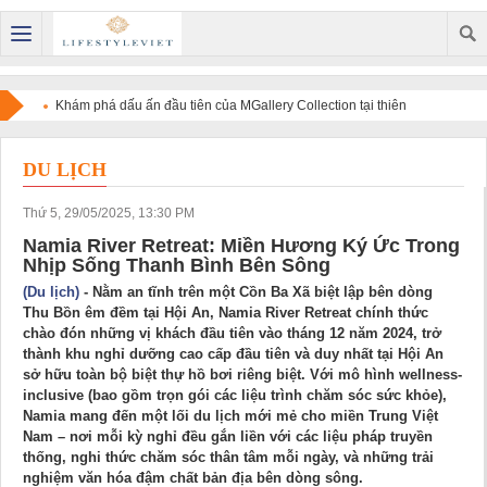
Khám phá dấu ấn đầu tiên của MGallery Collection tại thiên
đường nghỉ dưỡng Maldives với V Villas Maldives at Mirihi -
DU LỊCH
MGallery Collection
Thứ 5, 29/05/2025, 13:30 PM
Namia River Retreat: Miền Hương Ký Ức Trong
Nhịp Sống Thanh Bình Bên Sông
(Du lịch)
- Nằm an tĩnh trên một Cồn Ba Xã biệt lập bên dòng
Thu Bồn êm đềm tại Hội An, Namia River Retreat chính thức
chào đón những vị khách đầu tiên vào tháng 12 năm 2024, trở
thành khu nghỉ dưỡng cao cấp đầu tiên và duy nhất tại Hội An
sở hữu toàn bộ biệt thự hồ bơi riêng biệt. Với mô hình wellness-
inclusive (bao gồm trọn gói các liệu trình chăm sóc sức khỏe),
Namia mang đến một lối du lịch mới mẻ cho miền Trung Việt
Nam – nơi mỗi kỳ nghỉ đều gắn liền với các liệu pháp truyền
thống, nghi thức chăm sóc thân tâm mỗi ngày, và những trải
nghiệm văn hóa đậm chất bản địa bên dòng sông.