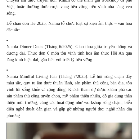
chuyện ẩm thực truyền đời. Khách có thể tham gia workshop cà phê
Việt, hoặc thưởng thức rượu vang bền vững trên sảnh nhà hàng ven
sông.
Để chào đón Hè 2025, Namia tổ chức loạt sự kiện ẩm thực – văn hóa
đặc sắc:
Namia Dinner Duets (Tháng 6/2025): Giao thoa giữa truyền thống và
đương đại. Thực đơn 6 món tôn vinh tinh hoa ẩm thực Hội An qua
lăng kính hiện đại, gắn liền với triết lý bền vững.
Namia Mindful Living Fair (Tháng 7/2025): Lễ hội sống chậm đầy
màu sắc, quy tụ ẩm thực thuần lành, sản phẩm thủ công bản địa, tôn
vinh lối sống khỏe và cộng đồng. Khách tham dự được khám phá các
sản phẩm thủ công tuyển chọn, mỹ phẩm thiên nhiên, đồ gia dụng thân
thiện môi trường, cùng các hoạt động như workshop sống chậm, biểu
diễn nghệ thuật dân gian và gặp gỡ những người thợ, nghệ nhân địa
phương.