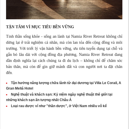
TẬN TÂM VÌ MỤC TIÊU BỀN VỮNG
Tinh thần sống khỏe - sống an lành tại Namia River Retreat không chỉ
dừng lại ở trải nghiệm cá nhân, mà còn lan tỏa đến cộng đồng và môi
trường. Với triết lý vận hành bền vững, ưu tiên tuyển dụng tại chỗ và
gắn bó lâu dài với cộng đồng địa phương, Namia River Retreat đang
dần định nghĩa lại cách chúng ta đi du lịch – không chỉ để chăm sóc
bản thân, mà còn để gìn giữ mảnh đất và con người nơi ta đặt chân
đến.
Tận hưởng năng lượng chữa lành từ đại dương tại Villa Le Corail, A
Gran Meliá Hotel
Nghệ thuật và khách sạn: Kỷ niệm ngày nghệ thuật thế giới tại
những khách sạn ấn tượng nhất Châu Á
Loại rau được ví như "thần dược", ở Việt Nam nhiều vô kể