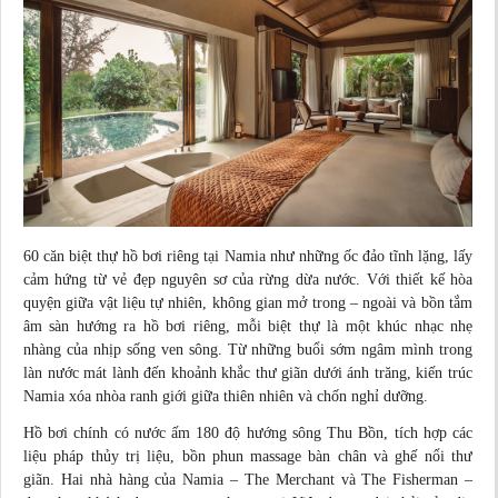
60 căn biệt thự hồ bơi riêng tại Namia như những ốc đảo tĩnh lặng, lấy
cảm hứng từ vẻ đẹp nguyên sơ của rừng dừa nước. Với thiết kế hòa
quyện giữa vật liệu tự nhiên, không gian mở trong – ngoài và bồn tắm
âm sàn hướng ra hồ bơi riêng, mỗi biệt thự là một khúc nhạc nhẹ
nhàng của nhịp sống ven sông. Từ những buổi sớm ngâm mình trong
làn nước mát lành đến khoảnh khắc thư giãn dưới ánh trăng, kiến trúc
Namia xóa nhòa ranh giới giữa thiên nhiên và chốn nghỉ dưỡng.
Hồ bơi chính có nước ấm 180 độ hướng sông Thu Bồn, tích hợp các
liệu pháp thủy trị liệu, bồn phun massage bàn chân và ghế nổi thư
giãn. Hai nhà hàng của Namia – The Merchant và The Fisherman –