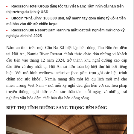
Radisson Hotel Group tăng tốc tại Việt Nam: Tầm nhìn dài hạn trên
thị trường du lịch tỷ USD
Bitcoin “Phá đỉnh” 100.000 usd, Mỹ mạnh tay gom hàng tỷ đô la tiền
mã hóa vào dữ trữ chiến lược
Radisson Blu Resort Cam Ranh ra mắt loạt trải nghiệm mới cho kỳ
nghỉ gia đình hè 2025
Nằm an tĩnh trên một Cồn Ba Xã biệt lập bên dòng Thu Bồn êm đềm
tại Hội An, Namia River Retreat chính thức chào đón những vị khách
đầu tiên vào tháng 12 năm 2024, trở thành khu nghỉ dưỡng cao cấp
đầu tiên và duy nhất tại Hội An sở hữu toàn bộ biệt thự hồ bơi riêng
biệt. Với mô hình wellness-inclusive (bao gồm trọn gói các liệu trình
chăm sóc sức khỏe), Namia mang đến một lối du lịch mới mẻ cho
miền Trung Việt Nam – nơi mỗi kỳ nghỉ đều gắn liền với các liệu pháp
truyền thống, nghi thức chăm sóc thân tâm mỗi ngày, và những trải
nghiệm văn hóa đậm chất bản địa bên dòng sông.
BIỆT THỰ TĨNH DƯỠNG SANG TRỌNG BÊN SÔNG