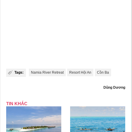
Tags:
Namia River Retreat
Resort Hội An
Cồn Ba
Dũng Dương
TIN KHÁC