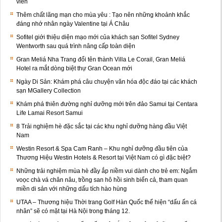
viên
Thêm chất lãng mạn cho mùa yêu : Tạo nên những khoảnh khắc
đáng nhớ nhân ngày Valentine tại Á Châu
Sofitel giới thiệu diện mạo mới của khách sạn Sofitel Sydney
Wentworth sau quá trình nâng cấp toàn diện
Gran Meliá Nha Trang đổi tên thành Villa Le Corail, Gran Meliá
Hotel ra mắt dòng biệt thự Gran Ocean mới
Ngày Di Sản: Khám phá câu chuyện văn hóa độc đáo tại các khách
sạn MGallery Collection
Khám phá thiên đường nghỉ dưỡng mới trên đảo Samui tại Centara
Life Lamai Resort Samui
8 Trải nghiệm hè đặc sắc tại các khu nghỉ dưỡng hàng đầu Việt
Nam
Westin Resort & Spa Cam Ranh – Khu nghỉ dưỡng đầu tiên của
Thương Hiệu Westin Hotels & Resort tại Việt Nam có gì đặc biệt?
Những trải nghiệm mùa hè đầy ắp niềm vui dành cho trẻ em: Ngắm
voọc chà vá chân nâu, trồng san hô hồi sinh biển cả, tham quan
miền di sản với những dấu tích hào hùng
UTAA – Thương hiệu Thời trang Golf Hàn Quốc thể hiện “dấu ấn cá
nhân” sẽ có mặt tại Hà Nội trong tháng 12.