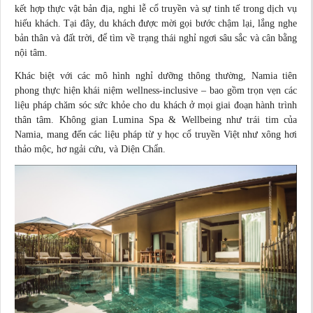
kết hợp thực vật bản địa, nghi lễ cổ truyền và sự tinh tế trong dịch vụ
hiếu khách. Tại đây, du khách được mời gọi bước chậm lại, lắng nghe
bản thân và đất trời, để tìm về trạng thái nghỉ ngơi sâu sắc và cân bằng
nội tâm.
Khác biệt với các mô hình nghỉ dưỡng thông thường, Namia tiên
phong thực hiện khái niệm wellness-inclusive – bao gồm trọn vẹn các
liệu pháp chăm sóc sức khỏe cho du khách ở mọi giai đoạn hành trình
thân tâm. Không gian Lumina Spa & Wellbeing như trái tim của
Namia, mang đến các liệu pháp từ y học cổ truyền Việt như xông hơi
thảo mộc, hơ ngải cứu, và Diện Chẩn.