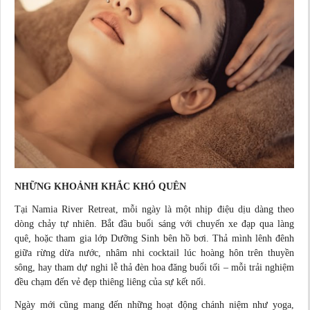
NHỮNG KHOẢNH KHẮC KHÓ QUÊN
Tại Namia River Retreat, mỗi ngày là một nhịp điệu dịu dàng theo
dòng chảy tự nhiên. Bắt đầu buổi sáng với chuyến xe đạp qua làng
quê, hoặc tham gia lớp Dưỡng Sinh bên hồ bơi. Thả mình lênh đênh
giữa rừng dừa nước, nhâm nhi
cocktail
lúc hoàng hôn trên thuyền
sông, hay tham dự nghi lễ thả đèn hoa đăng buổi tối – mỗi trải nghiệm
đều chạm đến vẻ đẹp thiêng liêng của sự kết nối.
Ngày mới cũng mang đến những hoạt động chánh niệm như yoga,